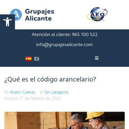
Abrir barra de herramientas
Atención al cliente:
965 100 522
info@grupajesalicante.com
ES
¿Qué es el código arancelario?
By
Alvaro Cuevas
In
Sin categoría
Posted
17 de febrero de 2025