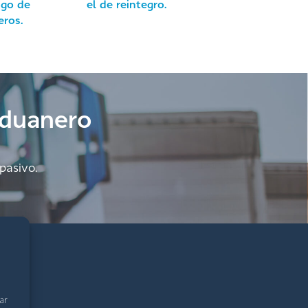
ago de
el de reintegro.
eros.
Aduanero
pasivo.
tar