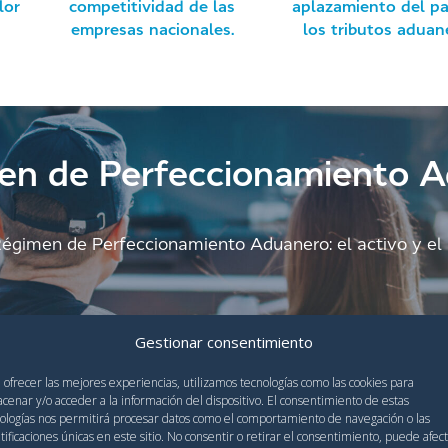
lor
competitividad de las
aplazamiento del p
empresas nacionales.
los tributos aduan
en de Perfeccionamiento 
Régimen de Perfeccionamiento Aduanero: el activo y el 
Gestionar consentimiento
 Activo
 ofrecer las mejores experiencias, utilizamos tecnologías como las cookies para
cenar y/o acceder a la información del dispositivo. El consentimiento de estas
ologías nos permitirá procesar datos como el comportamiento de navegación o las
tificaciones únicas en este sitio. No consentir o retirar el consentimiento, puede afec