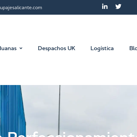
upajesalicante.com
duanas
Despachos UK
Logística
Bl