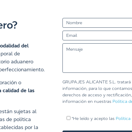
ero?
odalidad del
mporal de
torio aduanero
 perfeccionamiento.
GRUPAJES ALICANTE S.L. tratará su
oración o
información, para lo que contamos
 calidad de las
derechos de acceso y rectificación
información en nuestras
Política d
están sujetas al
*He leído y acepto las
Política
as de política
ablecidas por la