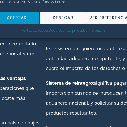
tivamente a ciertas características y funciones.
importación
Sistema de suspensión:
consiste en
o aduanero
e impuestos a la importación cuand
ACEPTAR
DENEGAR
VER PREFERENCI
 como del IVA,
territorio aduanero nacional, y exo
Política de cookies
Declaración de privacidad
Impressum
eccionamiento y
productos resultantes.
nero comunitario.
Este sistema requiere una autorizac
perior al valor
autoridad aduanera competente, y l
cubra el importe de los derechos e
las ventajas
Sistema de reintegro
:significa paga
operaciones que
importación cuando se introducen la
n coste más
aduanero nacional, y solicitar su d
productos resultantes.
un país con bajos