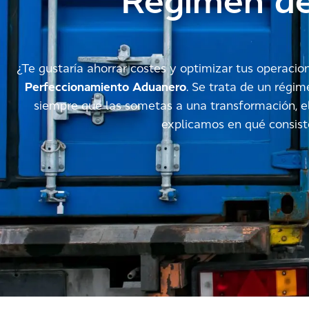
Régimen de
¿Te gustaría ahorrar costes y optimizar tus operacio
Perfeccionamiento Aduanero
. Se trata de un régi
siempre que las sometas a una transformación, el
explicamos en qué consiste