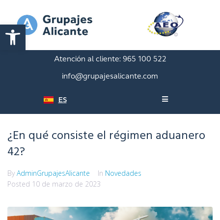
Abrir barra de herramientas
Atención al cliente:
965 100 522
info@grupajesalicante.com
ES
¿En qué consiste el régimen aduanero
42?
By
AdminGrupajesAlicante
In
Novedades
Posted
10 de marzo de 2023