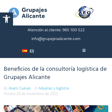
Abrir barra de herramientas
Atención al cliente:
965 100 522
info@grupajesalicante.com
ES
Beneficios de la consultoría logística de
Grupajes Alicante
By
Alvaro Cuevas
In
Aduanas y logísitca
Posted
29 de noviembre de 2023