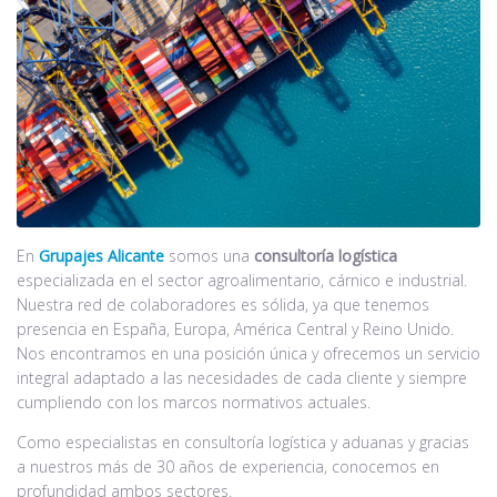
En
Grupajes Alicante
somos una
consultoría logística
especializada en el sector agroalimentario, cárnico e industrial.
Nuestra red de colaboradores es sólida, ya que tenemos
presencia en España, Europa, América Central y Reino Unido.
Nos encontramos en una posición única y ofrecemos un servicio
integral adaptado a las necesidades de cada cliente y siempre
cumpliendo con los marcos normativos actuales.
Como especialistas en consultoría logística y aduanas y gracias
a nuestros más de 30 años de experiencia, conocemos en
profundidad ambos sectores.